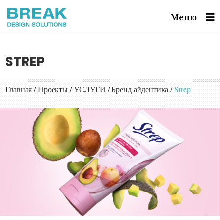
Меню
STREP
Главная
/
Проекты
/
УСЛУГИ
/
Бренд айдентика
/
Strep